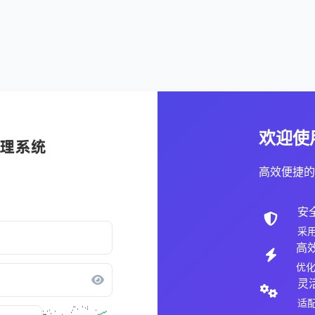
欢迎使
高效便捷的
安
采
高
优
灵
适